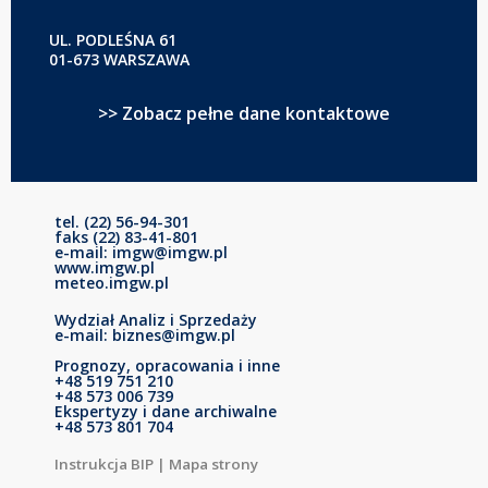
UL. PODLEŚNA 61
01-673 WARSZAWA
>> Zobacz pełne dane kontaktowe
tel. (22) 56-94-301
faks (22) 83-41-801
e-mail: imgw@imgw.pl
www.imgw.pl
meteo.imgw.pl
Wydział Analiz i Sprzedaży
e-mail: biznes@imgw.pl
Prognozy, opracowania i inne
+48 519 751 210
+48 573 006 739
Ekspertyzy i dane archiwalne
+48 573 801 704
Instrukcja BIP
|
Mapa strony