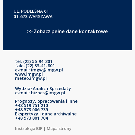
UL. PODLEŚNA 61
01-673 WARSZAWA
>> Zobacz pełne dane kontaktowe
tel. (22) 56-94-301
faks (22) 83-41-801
e-mail: imgw@imgw.pl
www.imgw.pl
meteo.imgw.pl
Wydział Analiz i Sprzedaży
e-mail: biznes@imgw.pl
Prognozy, opracowania i inne
+48 519 751 210
+48 573 006 739
Ekspertyzy i dane archiwalne
+48 573 801 704
Instrukcja BIP
|
Mapa strony