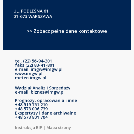
UL. PODLEŚNA 61
01-673 WARSZAWA
>> Zobacz pełne dane kontaktowe
tel. (22) 56-94-301
faks (22) 83-41-801
e-mail: imgw@imgw.pl
www.imgw.pl
meteo.imgw.pl
Wydział Analiz i Sprzedaży
e-mail: biznes@imgw.pl
Prognozy, opracowania i inne
+48 519 751 210
+48 573 006 739
Ekspertyzy i dane archiwalne
+48 573 801 704
Instrukcja BIP
|
Mapa strony