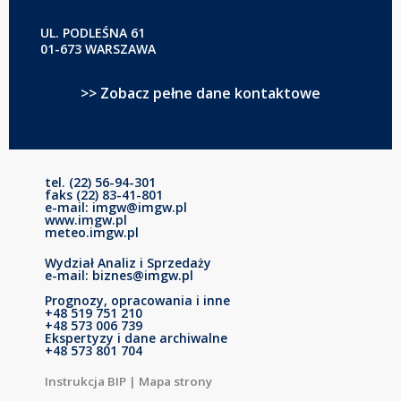
UL. PODLEŚNA 61
01-673 WARSZAWA
>> Zobacz pełne dane kontaktowe
tel. (22) 56-94-301
faks (22) 83-41-801
e-mail: imgw@imgw.pl
www.imgw.pl
meteo.imgw.pl
Wydział Analiz i Sprzedaży
e-mail: biznes@imgw.pl
Prognozy, opracowania i inne
+48 519 751 210
+48 573 006 739
Ekspertyzy i dane archiwalne
+48 573 801 704
Instrukcja BIP
|
Mapa strony