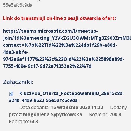
55e5afc6c9da
Link do transmisji on-line z sesji otwarcia ofert:
https://teams.microsoft.com/l/meetup-
join/19%3ameeting_Y2VkZGU3OWMtMTg3ZS00ZmM3L
context=%7b%22Tid%22%3a%224db1f29b-a80d-
4de3-abfe-
9742e6af1177%22%2c%22Oid%22%3a%225898e89d-
7755-409e-9c17-9d72e7f352e2%22%7d
Załączniki:
KluczPub_Oferta_PostepowanieID_28e15c8b-
324b-4409-9622-55e5afc6c9da
Data dodania:
16 września 2020 11:20
Dodany
przez:
Magdalena Sypytkowska
Rozmiar:
700 B
Pobrano:
663