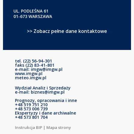
UL. PODLEŚNA 61
01-673 WARSZAWA
>> Zobacz pełne dane kontaktowe
tel. (22) 56-94-301
faks (22) 83-41-801
e-mail: imgw@imgw.pl
www.imgw.pl
meteo.imgw.pl
Wydział Analiz i Sprzedaży
e-mail: biznes@imgw.pl
Prognozy, opracowania i inne
+48 519 751 210
+48 573 006 739
Ekspertyzy i dane archiwalne
+48 573 801 704
Instrukcja BIP
|
Mapa strony