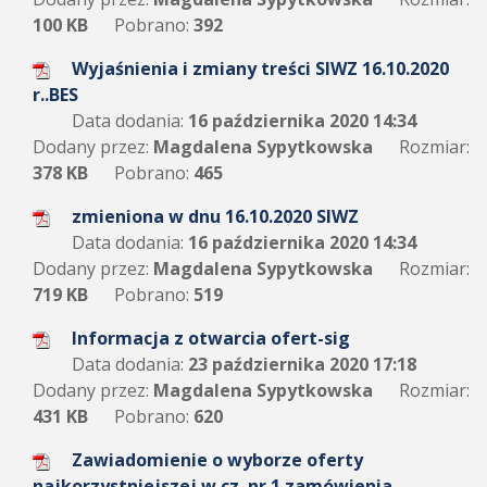
100 KB
Pobrano:
392
Wyjaśnienia i zmiany treści SIWZ 16.10.2020
r..BES
Data dodania:
16 października 2020 14:34
Dodany przez:
Magdalena Sypytkowska
Rozmiar:
378 KB
Pobrano:
465
zmieniona w dnu 16.10.2020 SIWZ
Data dodania:
16 października 2020 14:34
Dodany przez:
Magdalena Sypytkowska
Rozmiar:
719 KB
Pobrano:
519
Informacja z otwarcia ofert-sig
Data dodania:
23 października 2020 17:18
Dodany przez:
Magdalena Sypytkowska
Rozmiar:
431 KB
Pobrano:
620
Zawiadomienie o wyborze oferty
najkorzystniejszej w cz. nr 1 zamówienia