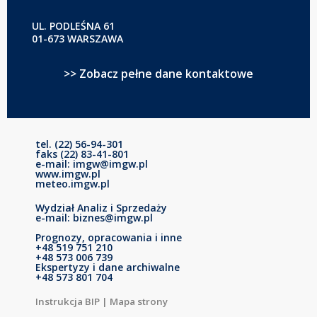
UL. PODLEŚNA 61
01-673 WARSZAWA
>> Zobacz pełne dane kontaktowe
tel. (22) 56-94-301
faks (22) 83-41-801
e-mail: imgw@imgw.pl
www.imgw.pl
meteo.imgw.pl
Wydział Analiz i Sprzedaży
e-mail: biznes@imgw.pl
Prognozy, opracowania i inne
+48 519 751 210
+48 573 006 739
Ekspertyzy i dane archiwalne
+48 573 801 704
Instrukcja BIP
|
Mapa strony