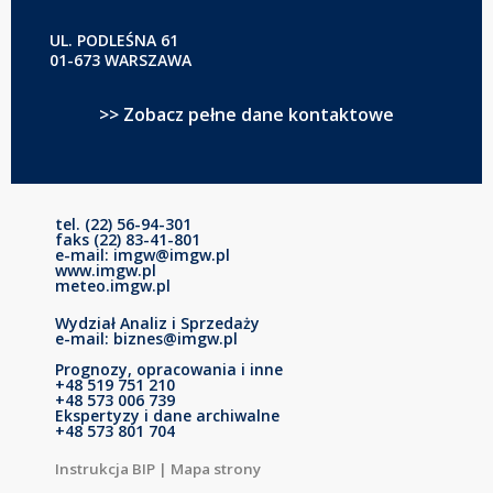
UL. PODLEŚNA 61
01-673 WARSZAWA
>> Zobacz pełne dane kontaktowe
tel. (22) 56-94-301
faks (22) 83-41-801
e-mail: imgw@imgw.pl
www.imgw.pl
meteo.imgw.pl
Wydział Analiz i Sprzedaży
e-mail: biznes@imgw.pl
Prognozy, opracowania i inne
+48 519 751 210
+48 573 006 739
Ekspertyzy i dane archiwalne
+48 573 801 704
Instrukcja BIP
|
Mapa strony