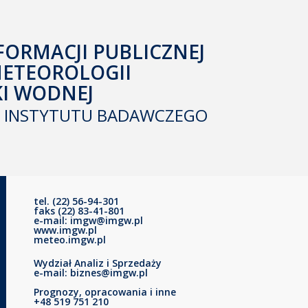
FORMACJI PUBLICZNEJ
METEOROLOGII
KI WODNEJ
INSTYTUTU BADAWCZEGO
tel. (22) 56-94-301
faks (22) 83-41-801
e-mail: imgw@imgw.pl
www.imgw.pl
meteo.imgw.pl
Wydział Analiz i Sprzedaży
e-mail: biznes@imgw.pl
Prognozy, opracowania i inne
+48 519 751 210