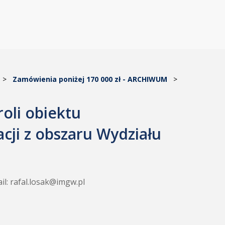
>
Zamówienia poniżej 170 000 zł - ARCHIWUM
>
oli obiektu
cji z obszaru Wydziału
ail: rafal.losak@imgw.pl