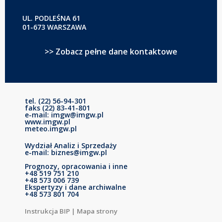
UL. PODLEŚNA 61
01-673 WARSZAWA
>> Zobacz pełne dane kontaktowe
tel. (22) 56-94-301
faks (22) 83-41-801
e-mail: imgw@imgw.pl
www.imgw.pl
meteo.imgw.pl
Wydział Analiz i Sprzedaży
e-mail: biznes@imgw.pl
Prognozy, opracowania i inne
+48 519 751 210
+48 573 006 739
Ekspertyzy i dane archiwalne
+48 573 801 704
Instrukcja BIP
|
Mapa strony