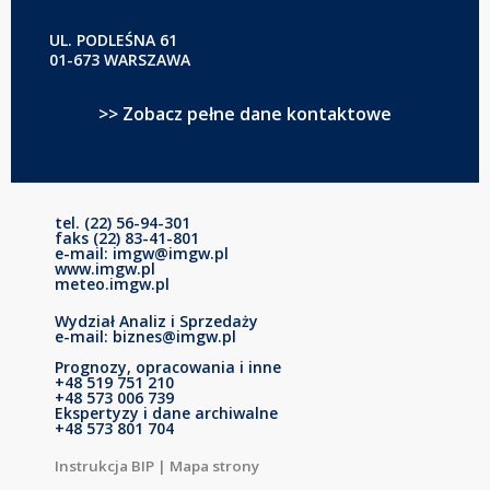
UL. PODLEŚNA 61
01-673 WARSZAWA
>> Zobacz pełne dane kontaktowe
tel. (22) 56-94-301
faks (22) 83-41-801
e-mail: imgw@imgw.pl
www.imgw.pl
meteo.imgw.pl
Wydział Analiz i Sprzedaży
e-mail: biznes@imgw.pl
Prognozy, opracowania i inne
+48 519 751 210
+48 573 006 739
Ekspertyzy i dane archiwalne
+48 573 801 704
Instrukcja BIP
|
Mapa strony