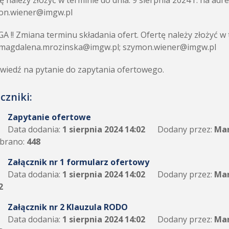
ę należy złożyć w terminie do dnia: 9 sierpnia 2024 r. na a
on.wiener@imgw.pl
 !! Zmiana terminu składania ofert. Ofertę należy złożyć w t
: magdalena.mrozinska@imgw.pl; szymon.wiener@imgw.pl
iedź na pytanie do zapytania ofertowego.
czniki:
Zapytanie ofertowe
Data dodania:
1 sierpnia 2024 14:02
Dodany przez:
Mar
brano:
448
Załącznik nr 1 formularz ofertowy
Data dodania:
1 sierpnia 2024 14:02
Dodany przez:
Mar
2
Załącznik nr 2 Klauzula RODO
Data dodania:
1 sierpnia 2024 14:02
Dodany przez:
Mar