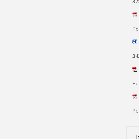
37
Po
34
Po
Po
I