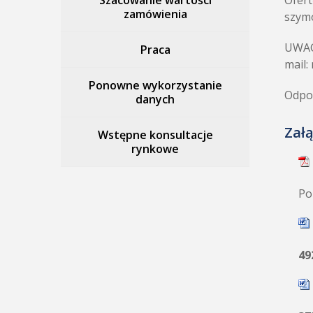
Szacowanie wartości
Ofert
zamówienia
szym
UWAGA
Praca
mail
Ponowne wykorzystanie
Odpow
danych
Załą
Wstępne konsultacje
rynkowe
Po
49