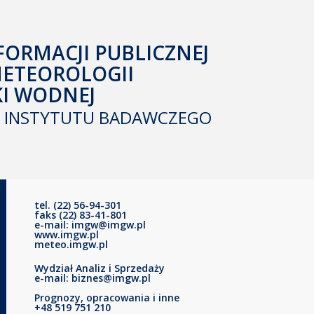
FORMACJI PUBLICZNEJ
METEOROLOGII
KI WODNEJ
INSTYTUTU BADAWCZEGO
tel. (22) 56-94-301
faks (22) 83-41-801
e-mail: imgw@imgw.pl
www.imgw.pl
meteo.imgw.pl
Wydział Analiz i Sprzedaży
e-mail: biznes@imgw.pl
Prognozy, opracowania i inne
+48 519 751 210