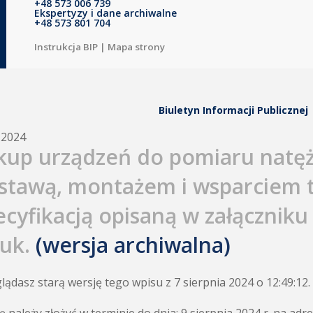
+48 573 006 739
Ekspertyzy i dane archiwalne
+48 573 801 704
Instrukcja BIP
|
Mapa strony
Biuletyn Informacji Publicznej
.2024
kup urządzeń do pomiaru natęż
stawą, montażem i wsparciem t
ecyfikacją opisaną w załączniku n
tuk.
(wersja archiwalna)
lądasz starą wersję tego wpisu z 7 sierpnia 2024 o 12:49:12.