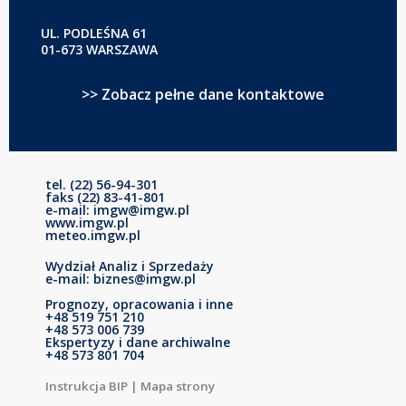
UL. PODLEŚNA 61
01-673 WARSZAWA
>> Zobacz pełne dane kontaktowe
tel. (22) 56-94-301
faks (22) 83-41-801
e-mail: imgw@imgw.pl
www.imgw.pl
meteo.imgw.pl
Wydział Analiz i Sprzedaży
e-mail: biznes@imgw.pl
Prognozy, opracowania i inne
+48 519 751 210
+48 573 006 739
Ekspertyzy i dane archiwalne
+48 573 801 704
Instrukcja BIP
|
Mapa strony