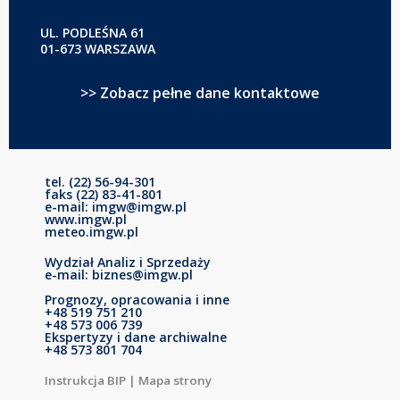
UL. PODLEŚNA 61
01-673 WARSZAWA
>> Zobacz pełne dane kontaktowe
tel. (22) 56-94-301
faks (22) 83-41-801
e-mail: imgw@imgw.pl
www.imgw.pl
meteo.imgw.pl
Wydział Analiz i Sprzedaży
e-mail: biznes@imgw.pl
Prognozy, opracowania i inne
+48 519 751 210
+48 573 006 739
Ekspertyzy i dane archiwalne
+48 573 801 704
Instrukcja BIP
|
Mapa strony