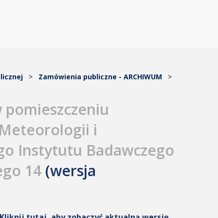
licznej
>
Zamówienia publiczne - ARCHIWUM
>
 pomieszczeniu
Meteorologii i
o Instytutu Badawczego
ego 14
(wersja
Kliknij tutaj, aby zobaczyć aktualną wersję
.