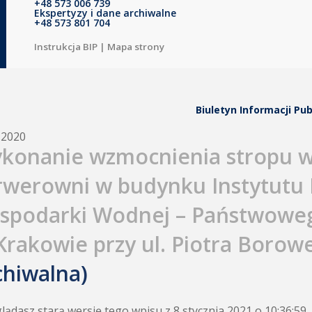
+48 573 006 739
Ekspertyzy i dane archiwalne
+48 573 801 704
Instrukcja BIP
|
Mapa strony
Biuletyn Informacji Pub
.2020
konanie wzmocnienia stropu w
rwerowni w budynku Instytutu 
spodarki Wodnej – Państwoweg
Krakowie przy ul. Piotra Borow
chiwalna)
lądasz starą wersję tego wpisu z 8 stycznia 2021 o 10:36:59.