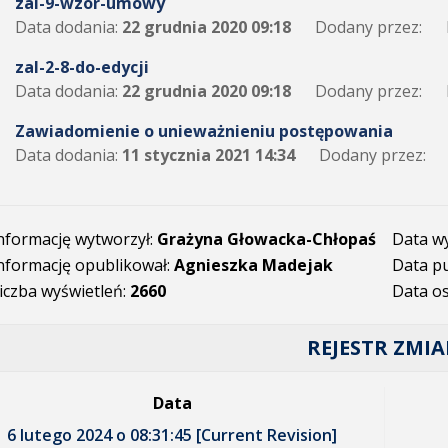
zal-9-wzor-umowy
Data dodania:
22 grudnia 2020 09:18
Dodany przez:
zal-2-8-do-edycji
Data dodania:
22 grudnia 2020 09:18
Dodany przez:
Zawiadomienie o unieważnieniu postępowania
Data dodania:
11 stycznia 2021 14:34
Dodany przez:
nformację wytworzył:
Grażyna Głowacka-Chłopaś
Data w
nformację opublikował:
Agnieszka Madejak
Data pu
iczba wyświetleń:
2660
Data os
REJESTR ZMI
Data
6 lutego 2024 o 08:31:45 [Current Revision]