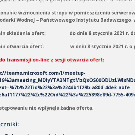
onanie wzmocnienia stropu w pomieszczeniu serwerown
odarki Wodnej – Państwowego Instytutu Badawczego w 
in składania ofert: do dnia 8 stycznia 2021 r. do 
in otwarcia ofert: w dniu 8 stycznia 2021 r. o go
do transmisji on-line z sesji otwarcia ofert:
s://teams.microsoft.com/l/meetup-
/19%3ameeting_MDIyYTA3NTgtMzQxOS00ODUzLWIxNDc
ext=%7b%22Tid%22%3a%224db1f29b-a80d-4de3-abfe-
e6af1177%22%2c%22Oid%22%3a%225898e89d-7755-409e
stępowaniu nie wpłynęła żadna oferta.
czniki: