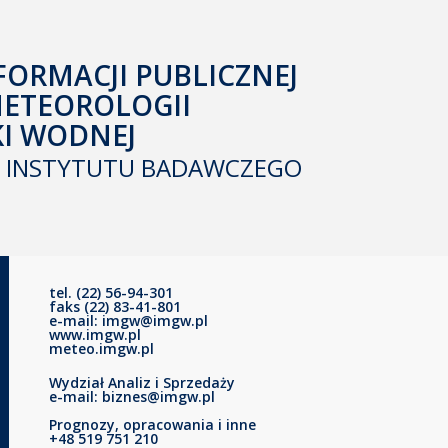
FORMACJI PUBLICZNEJ
METEOROLOGII
KI WODNEJ
INSTYTUTU BADAWCZEGO
tel. (22) 56-94-301
faks (22) 83-41-801
e-mail: imgw@imgw.pl
www.imgw.pl
meteo.imgw.pl
Wydział Analiz i Sprzedaży
e-mail: biznes@imgw.pl
Prognozy, opracowania i inne
+48 519 751 210