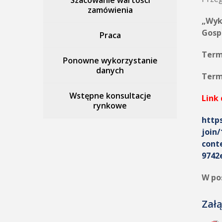
Szacowanie wartości
zamówienia
„Wyk
Gosp
Praca
Term
Ponowne wykorzystanie
danych
Term
Wstępne konsultacje
Link 
rynkowe
http
join
cont
9742
W po
Załą