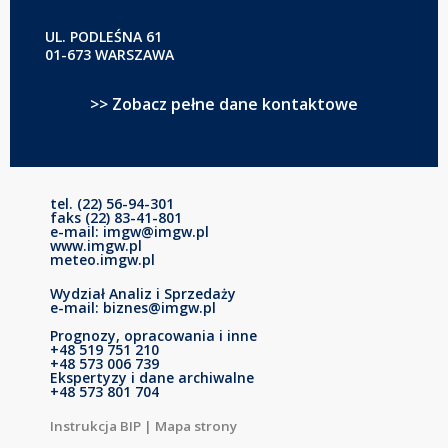
UL. PODLEŚNA 61
01-673 WARSZAWA
>> Zobacz pełne dane kontaktowe
tel. (22) 56-94-301
faks (22) 83-41-801
e-mail: imgw@imgw.pl
www.imgw.pl
meteo.imgw.pl
Wydział Analiz i Sprzedaży
e-mail: biznes@imgw.pl
Prognozy, opracowania i inne
+48 519 751 210
+48 573 006 739
Ekspertyzy i dane archiwalne
+48 573 801 704
Instrukcja BIP
|
Mapa strony