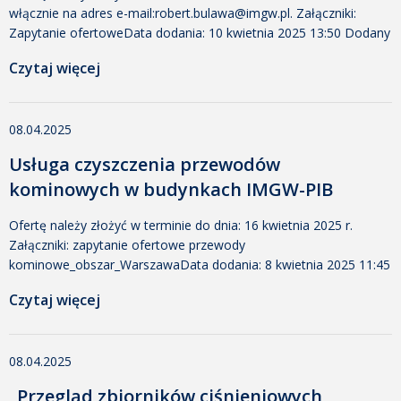
włącznie na adres e-mail:robert.bulawa@imgw.pl. Załączniki:
Zapytanie ofertoweData dodania: 10 kwietnia 2025 13:50 Dodany
przez: Marta Leszczyńska Rozmiar: 475 KB Pobrano: 244
Czytaj więcej
Załącznik nr 1 Formularz ofertyData dodania: 10 kwietnia 2025
13:50 Dodany przez: Marta Leszczyńska Rozmiar: 25 KB Pobrano:
142 Załącznik nr 2 Klauzula informacyjna z art. 13 i […]
08.04.2025
Usługa czyszczenia przewodów
kominowych w budynkach IMGW-PIB
Ofertę należy złożyć w terminie do dnia: 16 kwietnia 2025 r.
Załączniki: zapytanie ofertowe przewody
kominowe_obszar_WarszawaData dodania: 8 kwietnia 2025 11:45
Dodany przez: Robert Draczyński Rozmiar: 719 KB Pobrano: 275
Czytaj więcej
zał. nr 1Data dodania: 8 kwietnia 2025 11:45 Dodany przez:
Robert Draczyński Rozmiar: 56 KB Pobrano: 251 zał. nr 2Data
dodania: 8 kwietnia 2025 11:45 Dodany przez: Robert Draczyński
08.04.2025
Rozmiar: […]
„Przegląd zbiorników ciśnieniowych