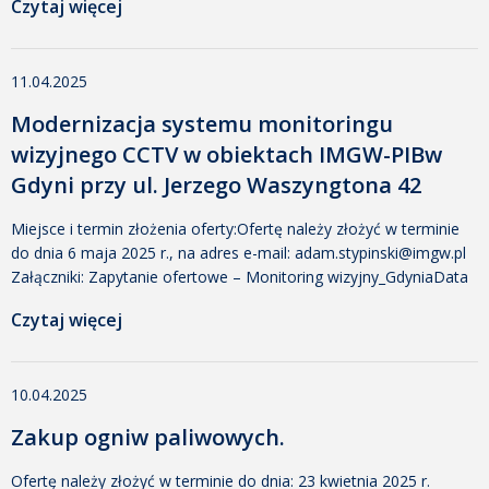
Czytaj więcej
Madejak Rozmiar: 281 KB Pobrano: 278 Zał. nr 1 – OPZData
dodania: 11 kwietnia 2025 14:29 Dodany przez: Agnieszka
Madejak Rozmiar: 471 KB Pobrano: 284 Zał. nr […]
11.04.2025
Modernizacja systemu monitoringu
wizyjnego CCTV w obiektach IMGW-PIBw
Gdyni przy ul. Jerzego Waszyngtona 42
Miejsce i termin złożenia oferty:Ofertę należy złożyć w terminie
do dnia 6 maja 2025 r., na adres e-mail: adam.stypinski@imgw.pl
Załączniki: Zapytanie ofertowe – Monitoring wizyjny_GdyniaData
dodania: 11 kwietnia 2025 14:22 Dodany przez: Agnieszka
Czytaj więcej
Madejak Rozmiar: 274 KB Pobrano: 321 Załącznik nr 1 –
OPZData dodania: 11 kwietnia 2025 14:22 Dodany przez:
Agnieszka Madejak Rozmiar: 443 KB Pobrano: 288 Załącznik nr
10.04.2025
[…]
Zakup ogniw paliwowych.
Ofertę należy złożyć w terminie do dnia: 23 kwietnia 2025 r.