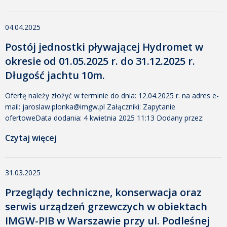
12:05 Dodany przez: Marta Leszczyńska Rozmiar: 431 KB
Pobrano: 288 Załącznik nr 1 formularz ofertowyData dodania: 7
04.04.2025
kwietnia 2025 12:05 Dodany przez: Marta […]
Postój jednostki pływającej Hydromet w
okresie od 01.05.2025 r. do 31.12.2025 r.
Długość jachtu 10m.
Ofertę należy złożyć w terminie do dnia: 12.04.2025 r. na adres e-
mail: jaroslaw.plonka@imgw.pl Załączniki: Zapytanie
ofertoweData dodania: 4 kwietnia 2025 11:13 Dodany przez:
Marta Leszczyńska Rozmiar: 334 KB Pobrano: 283 Załącznik nr 1
Czytaj więcej
formularz ofertowyData dodania: 4 kwietnia 2025 11:13 Dodany
przez: Marta Leszczyńska Rozmiar: 18 KB Pobrano: 149 Załącznik
nr 2 oświadczenie dla WykonawcówData dodania: 4 kwietnia
31.03.2025
2025 11:13 […]
Przeglądy techniczne, konserwacja oraz
serwis urządzeń grzewczych w obiektach
IMGW-PIB w Warszawie przy ul. Podleśnej