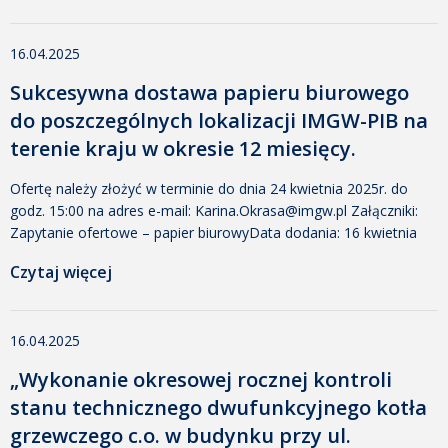
16.04.2025
Sukcesywna dostawa papieru biurowego
do poszczególnych lokalizacji IMGW-PIB na
terenie kraju w okresie 12 miesięcy.
Ofertę należy złożyć w terminie do dnia 24 kwietnia 2025r. do
godz. 15:00 na adres e-mail: Karina.Okrasa@imgw.pl Załączniki:
Zapytanie ofertowe – papier biurowyData dodania: 16 kwietnia
2025 08:29 Dodany przez: Karina Okrasa Rozmiar: 461 KB
Czytaj więcej
Pobrano: 237 Załącznik nr 1 Formularz ofertowyData dodania: 16
kwietnia 2025 09:05 Dodany przez: Karina Okrasa Rozmiar: 14 KB
Pobrano: 245 Załącznik nr 2 do […]
16.04.2025
„Wykonanie okresowej rocznej kontroli
stanu technicznego dwufunkcyjnego kotła
grzewczego c.o. w budynku przy ul.