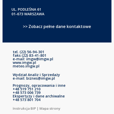
UL. PODLEŚNA 61
01-673 WARSZAWA
>> Zobacz pełne dane kontaktowe
tel. (22) 56-94-301
faks (22) 83-41-801
e-mail: imgw@imgw.pl
www.imgw.pl
meteo.imgw.pl
Wydział Analiz i Sprzedaży
e-mail: biznes@imgw.pl
Prognozy, opracowania i inne
+48 519 751 210
+48 573 006 739
Ekspertyzy i dane archiwalne
+48 573 801 704
Instrukcja BIP
|
Mapa strony