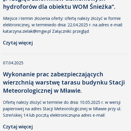
hydroforów dla obiektu WOM Śnieżka”.
Miejsce i termin złożenia oferty: ofertę należy złożyć w formie
elektronicznej, w terminiedo dnia: 22.04.2025 r. na adres e-mail:
katarzyna.zielak@imgw.pl Załączniki: przegląd
zbiorników_Śnieżka_2025Data dodania: 8 kwietnia 2025 10:40
Czytaj więcej
Dodany przez: Katarzyna Zielak Rozmiar: 278 KB Pobrano: 152
Załącznik nr 1 – Formularz ofertowyData dodania: 8 kwietnia
2025 10:40 Dodany przez: Katarzyna Zielak Rozmiar: 21 KB
07.04.2025
Pobrano: 241 Załącznik nr 2 […]
Wykonanie prac zabezpieczających
wierzchnią warstwę tarasu budynku Stacji
Meteorologicznej w Mławie.
Ofertę należy złożyć w terminie do dnia: 10.05.2025 r. w wersji
papierowej na adres Stacji Meteorologicznej w Mławie przy ul.
Szreńskiej 14 lub pocztą elektronicznąna adres e-mail:
magdalena.domanska@imgw.pl i jacek.jaroszewski@imgw.pl.
Czytaj więcej
Załączniki: Zapytanie ofertoweData dodania: 7 kwietnia 2025