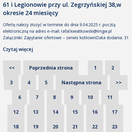
61 i Legionowie przy ul. Zegrzyńskiej 38,w
okresie 24 miesięcy
Ofertę należy złożyć w terminie do dnia 9.04.2025 r. pocztą
elektroniczną na adres e-mail: rafal.kwiatkowski@imgw.pl
Załączniki: Zapytanie ofertowe – serwis kotłowniData dodania: 31
marca 2025 11:41 Dodany przez: Rafał Kwiatkowski Rozmiar: 397
Czytaj więcej
KB Pobrano: 169 Załącznik nr 1 Formularz ofertowyData dodania:
31 marca 2025 11:41 Dodany przez: Rafał Kwiatkowski Rozmiar:
160 KB Pobrano: 267 Załącznik nr 2 do Zapytania ofertowego […]
<<
Poprzednia strona
1
2
3
4
5
Następna strona
>>
6
7
8
9
10
11
12
13
14
15
16
17
18
19
20
21
22
23