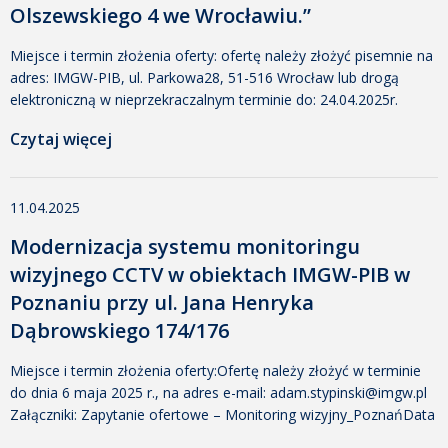
Olszewskiego 4 we Wrocławiu.”
Miejsce i termin złożenia oferty: ofertę należy złożyć pisemnie na
adres: IMGW-PIB, ul. Parkowa28, 51-516 Wrocław lub drogą
elektroniczną w nieprzekraczalnym terminie do: 24.04.2025r.
naadres e-mail: barbara.wilk@imgw.pl Załączniki: zapytanie
Czytaj więcej
ofertoweData dodania: 16 kwietnia 2025 07:56 Dodany przez:
Katarzyna Zielak Rozmiar: 203 KB Pobrano: 221 Załącznik nr 1 –
Formularz ofertowy (1)Data dodania: 16 kwietnia 2025 07:56
11.04.2025
Dodany przez: Katarzyna Zielak […]
Modernizacja systemu monitoringu
wizyjnego CCTV w obiektach IMGW-PIB w
Poznaniu przy ul. Jana Henryka
Dąbrowskiego 174/176
Miejsce i termin złożenia oferty:Ofertę należy złożyć w terminie
do dnia 6 maja 2025 r., na adres e-mail: adam.stypinski@imgw.pl
Załączniki: Zapytanie ofertowe – Monitoring wizyjny_PoznańData
dodania: 11 kwietnia 2025 14:29 Dodany przez: Agnieszka