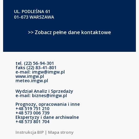
UL. PODLEŚNA 61
01-673 WARSZAWA
>> Zobacz pełne dane kontaktowe
tel. (22) 56-94-301
faks (22) 83-41-801
e-mail: imgw@imgw.pl
www.imgw.pl
meteo.imgw.pl
Wydział Analiz i Sprzedaży
e-mail: biznes@imgw.pl
Prognozy, opracowania i inne
+48 519 751 210
+48 573 006 739
Ekspertyzy i dane archiwalne
+48 573 801 704
Instrukcja BIP
|
Mapa strony