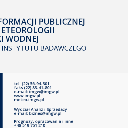
FORMACJI PUBLICZNEJ
METEOROLOGII
KI WODNEJ
INSTYTUTU BADAWCZEGO
tel. (22) 56-94-301
faks (22) 83-41-801
e-mail: imgw@imgw.pl
www.imgw.pl
meteo.imgw.pl
Wydział Analiz i Sprzedaży
e-mail: biznes@imgw.pl
Prognozy, opracowania i inne
+48 519 751 210