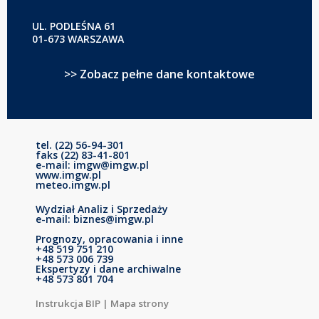
UL. PODLEŚNA 61
01-673 WARSZAWA
>> Zobacz pełne dane kontaktowe
tel. (22) 56-94-301
faks (22) 83-41-801
e-mail: imgw@imgw.pl
www.imgw.pl
meteo.imgw.pl
Wydział Analiz i Sprzedaży
e-mail: biznes@imgw.pl
Prognozy, opracowania i inne
+48 519 751 210
+48 573 006 739
Ekspertyzy i dane archiwalne
+48 573 801 704
Instrukcja BIP
|
Mapa strony