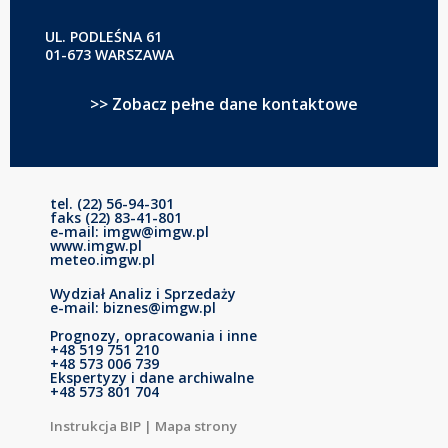
UL. PODLEŚNA 61
01-673 WARSZAWA
>> Zobacz pełne dane kontaktowe
tel. (22) 56-94-301
faks (22) 83-41-801
e-mail: imgw@imgw.pl
www.imgw.pl
meteo.imgw.pl
Wydział Analiz i Sprzedaży
e-mail: biznes@imgw.pl
Prognozy, opracowania i inne
+48 519 751 210
+48 573 006 739
Ekspertyzy i dane archiwalne
+48 573 801 704
Instrukcja BIP
|
Mapa strony