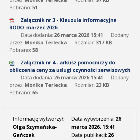
przez:
Monika Terlecka
Rozmiar:
97 KB
Pobrano:
51
Załącznik nr 3 - Klauzula informacyjna
RODO_marzec 2026
Data dodania:
26 marca 2026 15:41
Dodany
przez:
Monika Terlecka
Rozmiar:
317 KB
Pobrano:
58
Załącznik nr 4 - arkusz pomocniczy do
obliczenia ceny za usługi czynności serwisowych
Data dodania:
26 marca 2026 15:41
Dodany
przez:
Monika Terlecka
Rozmiar:
23 KB
Pobrano:
65
Informację wytworzył:
Data wytworzenia:
26
Olga Szymańska-
marca 2026, 15:41
Gańczak
Data publikacji:
26