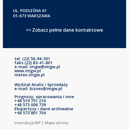
UL. PODLEŚNA 61
01-673 WARSZAWA
>> Zobacz pełne dane kontaktowe
tel. (22) 56-94-301
faks (22) 83-41-801
e-mail: imgw@imgw.pl
www.imgw.pl
meteo.imgw.pl
Wydział Analiz i Sprzedaży
e-mail: biznes@imgw.pl
Prognozy, opracowania i inne
+48 519 751 210
+48 573 006 739
Ekspertyzy i dane archiwalne
+48 573 801 704
Instrukcja BIP
|
Mapa strony