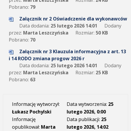
przez:
Marta Leszczyńska
Rozmiar:
24 KB
Pobrano:
79
Załącznik nr 2 Oświadczenie dla wykonawców
Data dodania:
25 lutego 2026 14:01
Dodany
przez:
Marta Leszczyńska
Rozmiar:
50 KB
Pobrano:
70
Załącznik nr 3 Klauzula informacyjna z art. 13
i 14 RODO zmiana progow 2026 r
Data dodania:
25 lutego 2026 14:01
Dodany
przez:
Marta Leszczyńska
Rozmiar:
25 KB
Pobrano:
63
Informację wytworzył:
Data wytworzenia:
25
Łukasz Pochylski
lutego 2026, 0:00
Informację
Data publikacji:
25
opublikował:
Marta
lutego 2026, 14:02