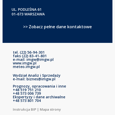
UL. PODLEŚNA 61
01-673 WARSZAWA
>> Zobacz pełne dane kontaktowe
tel. (22) 56-94-301
faks (22) 83-41-801
e-mail: imgw@imgw.pl
www.imgw.pl
meteo.imgw.pl
Wydział Analiz i Sprzedaży
e-mail: biznes@imgw.pl
Prognozy, opracowania i inne
+48 519 751 210
+48 573 006 739
Ekspertyzy i dane archiwalne
+48 573 801 704
Instrukcja BIP
|
Mapa strony