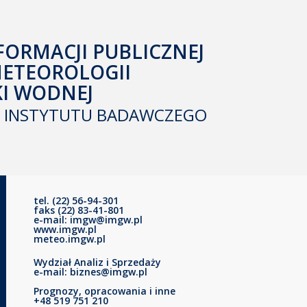
FORMACJI PUBLICZNEJ
METEOROLOGII
KI WODNEJ
INSTYTUTU BADAWCZEGO
tel. (22) 56-94-301
faks (22) 83-41-801
e-mail: imgw@imgw.pl
www.imgw.pl
meteo.imgw.pl
Wydział Analiz i Sprzedaży
e-mail: biznes@imgw.pl
Prognozy, opracowania i inne
+48 519 751 210