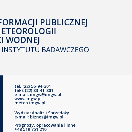
FORMACJI PUBLICZNEJ
METEOROLOGII
KI WODNEJ
INSTYTUTU BADAWCZEGO
tel. (22) 56-94-301
faks (22) 83-41-801
e-mail: imgw@imgw.pl
www.imgw.pl
meteo.imgw.pl
Wydział Analiz i Sprzedaży
e-mail: biznes@imgw.pl
Prognozy, opracowania i inne
+48 519 751 210