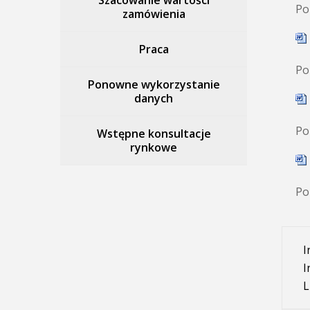
Szacowanie wartości
Po
zamówienia
Praca
Po
Ponowne wykorzystanie
danych
Po
Wstępne konsultacje
rynkowe
Po
I
I
L