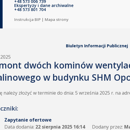
+48 573 006 739
Ekspertyzy i dane archiwalne
+48 573 801 704
Instrukcja BIP
|
Mapa strony
Biuletyn Informacji Publicznej
.2025
mont dwóch kominów wentylac
alinowego w budynku SHM Opo
ę należy złożyć w terminie do dnia: 5 września 2025 r. na a
czniki:
Zapytanie ofertowe
Data dodania:
22 sierpnia 2025 16:14
Dodany przez:
Ma