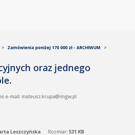
>
Zamówienia poniżej 170 000 zł - ARCHIWUM
>
yjnych oraz jednego
le.
dres e-mail: mateusz.krupa@imgw.pl
rta Leszczyńska
Rozmiar:
531 KB