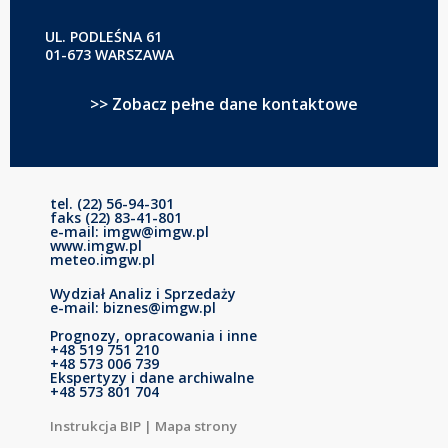
UL. PODLEŚNA 61
01-673 WARSZAWA
>> Zobacz pełne dane kontaktowe
tel. (22) 56-94-301
faks (22) 83-41-801
e-mail: imgw@imgw.pl
www.imgw.pl
meteo.imgw.pl
Wydział Analiz i Sprzedaży
e-mail: biznes@imgw.pl
Prognozy, opracowania i inne
+48 519 751 210
+48 573 006 739
Ekspertyzy i dane archiwalne
+48 573 801 704
Instrukcja BIP
|
Mapa strony