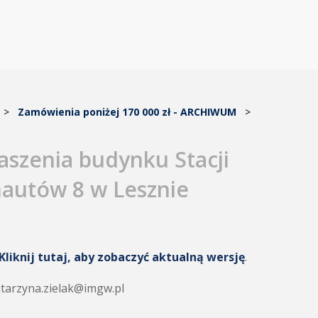
>
Zamówienia poniżej 170 000 zł - ARCHIWUM
>
szenia budynku Stacji
nautów 8 w Lesznie
Kliknij tutaj, aby zobaczyć aktualną wersję
.
katarzyna.zielak@imgw.pl