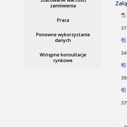
Szacowanie wartości
Załą
zamówienia
Praca
37
Ponowne wykorzystanie
danych
34
Wstępne konsultacje
rynkowe
39
37
I