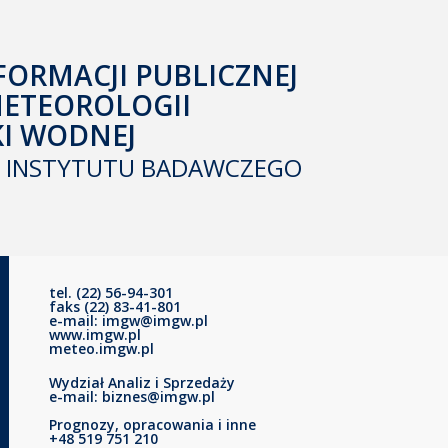
FORMACJI PUBLICZNEJ
METEOROLOGII
KI WODNEJ
INSTYTUTU BADAWCZEGO
tel. (22) 56-94-301
faks (22) 83-41-801
e-mail: imgw@imgw.pl
www.imgw.pl
meteo.imgw.pl
Wydział Analiz i Sprzedaży
e-mail: biznes@imgw.pl
Prognozy, opracowania i inne
+48 519 751 210