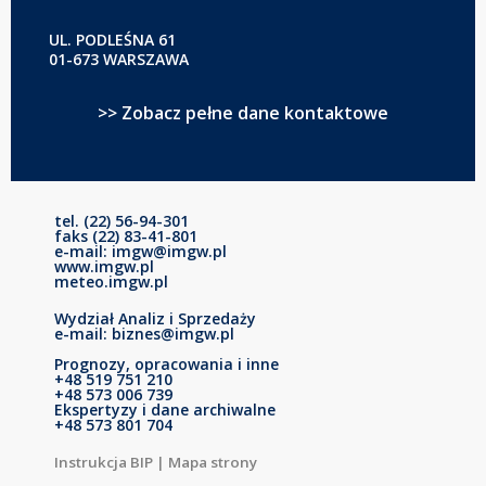
UL. PODLEŚNA 61
01-673 WARSZAWA
>> Zobacz pełne dane kontaktowe
tel. (22) 56-94-301
faks (22) 83-41-801
e-mail: imgw@imgw.pl
www.imgw.pl
meteo.imgw.pl
Wydział Analiz i Sprzedaży
e-mail: biznes@imgw.pl
Prognozy, opracowania i inne
+48 519 751 210
+48 573 006 739
Ekspertyzy i dane archiwalne
+48 573 801 704
Instrukcja BIP
|
Mapa strony