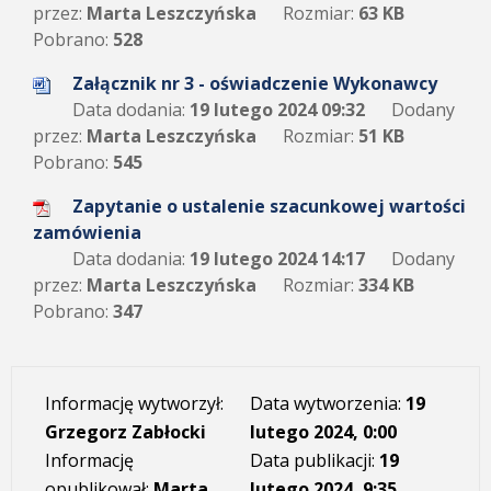
przez:
Marta Leszczyńska
Rozmiar:
63 KB
Pobrano:
528
Załącznik nr 3 - oświadczenie Wykonawcy
Data dodania:
19 lutego 2024 09:32
Dodany
przez:
Marta Leszczyńska
Rozmiar:
51 KB
Pobrano:
545
Zapytanie o ustalenie szacunkowej wartości
zamówienia
Data dodania:
19 lutego 2024 14:17
Dodany
przez:
Marta Leszczyńska
Rozmiar:
334 KB
Pobrano:
347
Informację wytworzył:
Data wytworzenia:
19
Grzegorz Zabłocki
lutego 2024, 0:00
Informację
Data publikacji:
19
opublikował:
Marta
lutego 2024, 9:35