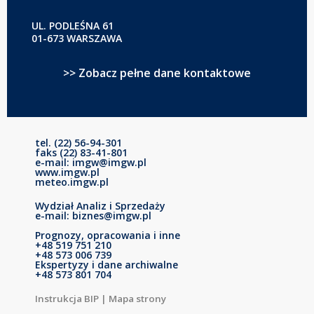
UL. PODLEŚNA 61
01-673 WARSZAWA
>> Zobacz pełne dane kontaktowe
tel. (22) 56-94-301
faks (22) 83-41-801
e-mail: imgw@imgw.pl
www.imgw.pl
meteo.imgw.pl
Wydział Analiz i Sprzedaży
e-mail: biznes@imgw.pl
Prognozy, opracowania i inne
+48 519 751 210
+48 573 006 739
Ekspertyzy i dane archiwalne
+48 573 801 704
Instrukcja BIP
|
Mapa strony