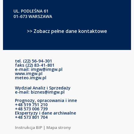
UL. PODLEŚNA 61
01-673 WARSZAWA
>> Zobacz pełne dane kontaktowe
tel. (22) 56-94-301
faks (22) 83-41-801
e-mail: imgw@imgw.pl
www.imgw.pl
meteo.imgw.pl
Wydział Analiz i Sprzedaży
e-mail: biznes@imgw.pl
Prognozy, opracowania i inne
+48 519 751 210
+48 573 006 739
Ekspertyzy i dane archiwalne
+48 573 801 704
Instrukcja BIP
|
Mapa strony