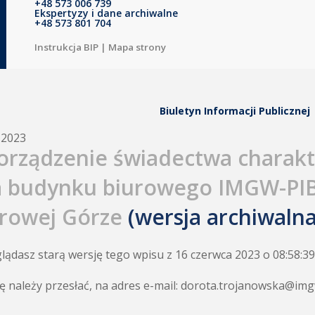
+48 573 006 739
Ekspertyzy i dane archiwalne
+48 573 801 704
Instrukcja BIP
|
Mapa strony
Biuletyn Informacji Publicznej
.2023
orządzenie świadectwa charakt
a budynku biurowego IMGW-PIB,
rowej Górze
(wersja archiwalna
lądasz starą wersję tego wpisu z 16 czerwca 2023 o 08:58:39
ę należy przesłać, na adres e-mail: dorota.trojanowska@imgw.