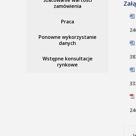
Szacowanie wartości
Załą
zamówienia
Praca
24
Ponowne wykorzystanie
danych
38
Wstępne konsultacje
rynkowe
33
24
I