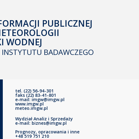
FORMACJI PUBLICZNEJ
METEOROLOGII
KI WODNEJ
INSTYTUTU BADAWCZEGO
tel. (22) 56-94-301
faks (22) 83-41-801
e-mail: imgw@imgw.pl
www.imgw.pl
meteo.imgw.pl
Wydział Analiz i Sprzedaży
e-mail: biznes@imgw.pl
Prognozy, opracowania i inne
+48 519 751 210