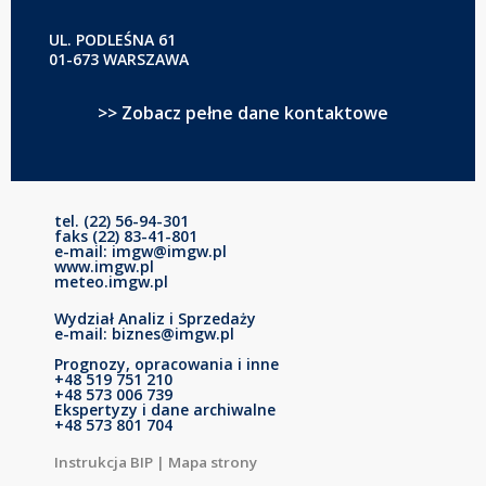
UL. PODLEŚNA 61
01-673 WARSZAWA
>> Zobacz pełne dane kontaktowe
tel. (22) 56-94-301
faks (22) 83-41-801
e-mail: imgw@imgw.pl
www.imgw.pl
meteo.imgw.pl
Wydział Analiz i Sprzedaży
e-mail: biznes@imgw.pl
Prognozy, opracowania i inne
+48 519 751 210
+48 573 006 739
Ekspertyzy i dane archiwalne
+48 573 801 704
Instrukcja BIP
|
Mapa strony