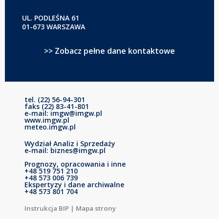
UL. PODLEŚNA 61
01-673 WARSZAWA
>> Zobacz pełne dane kontaktowe
tel. (22) 56-94-301
faks (22) 83-41-801
e-mail: imgw@imgw.pl
www.imgw.pl
meteo.imgw.pl
Wydział Analiz i Sprzedaży
e-mail: biznes@imgw.pl
Prognozy, opracowania i inne
+48 519 751 210
+48 573 006 739
Ekspertyzy i dane archiwalne
+48 573 801 704
Instrukcja BIP
|
Mapa strony