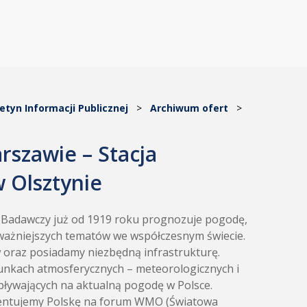
letyn Informacji Publicznej
>
Archiwum ofert
>
szawie – Stacja
 Olsztynie
t Badawczy już od 1919 roku prognozuje pogodę,
ajważniejszych tematów we współczesnym świecie.
w oraz posiadamy niezbędną infrastrukturę.
runkach atmosferycznych – meteorologicznych i
pływających na aktualną pogodę w Polsce.
ezentujemy Polskę na forum WMO (Światowa