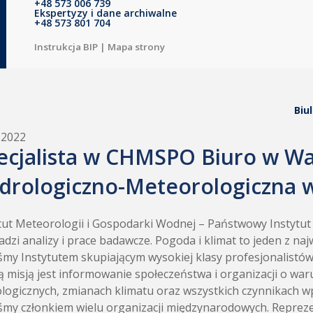
+48 573 006 739
Ekspertyzy i dane archiwalne
+48 573 801 704
Instrukcja BIP
|
Mapa strony
Biu
.2022
ecjalista w CHMSPO Biuro w War
drologiczno-Meteorologiczna w
tut Meteorologii i Gospodarki Wodnej – Państwowy Instytu
dzi analizy i prace badawcze. Pogoda i klimat to jeden z n
śmy Instytutem skupiającym wysokiej klasy profesjonalistó
 misją jest informowanie społeczeństwa i organizacji o wa
logicznych, zmianach klimatu oraz wszystkich czynnikach w
śmy członkiem wielu organizacji międzynarodowych. Repr