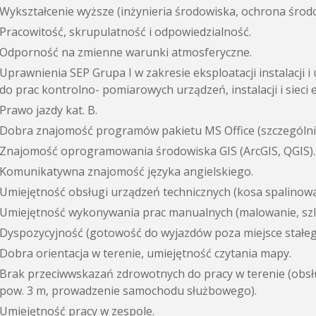
Wykształcenie wyższe (inżynieria środowiska, ochrona środo
Pracowitość, skrupulatność i odpowiedzialność.
Odporność na zmienne warunki atmosferyczne.
Uprawnienia SEP Grupa I w zakresie eksploatacji instalacji 
do prac kontrolno- pomiarowych urządzeń, instalacji i sieci 
Prawo jazdy kat. B.
Dobra znajomość programów pakietu MS Office (szczególnie
Znajomość oprogramowania środowiska GIS (ArcGIS, QGIS).
Komunikatywna znajomość języka angielskiego.
Umiejętność obsługi urządzeń technicznych (kosa spalinowa
Umiejętność wykonywania prac manualnych (malowanie, szlif
Dyspozycyjność (gotowość do wyjazdów poza miejsce stałego
Dobra orientacja w terenie, umiejętność czytania mapy.
Brak przeciwwskazań zdrowotnych do pracy w terenie (obsł
pow. 3 m, prowadzenie samochodu służbowego).
Umiejętność pracy w zespole.