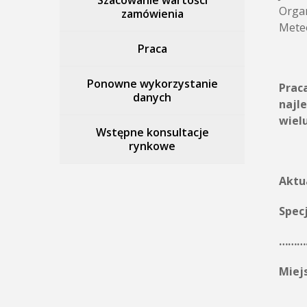
Szacowanie wartości
Organ
zamówienia
Meteo
Praca
Ponowne wykorzystanie
Prac
danych
najl
wielu
Wstępne konsultacje
rynkowe
Aktu
Spec
………
Miej