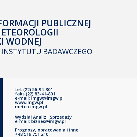
FORMACJI PUBLICZNEJ
METEOROLOGII
KI WODNEJ
INSTYTUTU BADAWCZEGO
tel. (22) 56-94-301
faks (22) 83-41-801
e-mail: imgw@imgw.pl
www.imgw.pl
meteo.imgw.pl
Wydział Analiz i Sprzedaży
e-mail: biznes@imgw.pl
Prognozy, opracowania i inne
+48 519 751 210