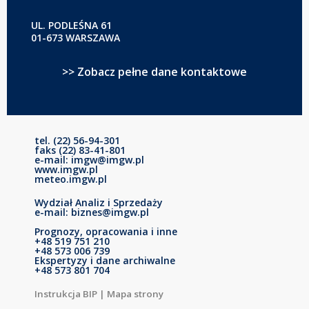
UL. PODLEŚNA 61
01-673 WARSZAWA
>> Zobacz pełne dane kontaktowe
tel. (22) 56-94-301
faks (22) 83-41-801
e-mail: imgw@imgw.pl
www.imgw.pl
meteo.imgw.pl
Wydział Analiz i Sprzedaży
e-mail: biznes@imgw.pl
Prognozy, opracowania i inne
+48 519 751 210
+48 573 006 739
Ekspertyzy i dane archiwalne
+48 573 801 704
Instrukcja BIP
|
Mapa strony