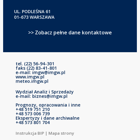
UL. PODLEŚNA 61
01-673 WARSZAWA
>> Zobacz pełne dane kontaktowe
tel. (22) 56-94-301
faks (22) 83-41-801
e-mail: imgw@imgw.pl
www.imgw.pl
meteo.imgw.pl
Wydział Analiz i Sprzedaży
e-mail: biznes@imgw.pl
Prognozy, opracowania i inne
+48 519 751 210
+48 573 006 739
Ekspertyzy i dane archiwalne
+48 573 801 704
Instrukcja BIP
|
Mapa strony