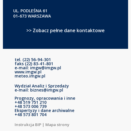
UL. PODLEŚNA 61
01-673 WARSZAWA
>> Zobacz pełne dane kontaktowe
tel. (22) 56-94-301
faks (22) 83-41-801
e-mail: imgw@imgw.pl
www.imgw.pl
meteo.imgw.pl
Wydział Analiz i Sprzedaży
e-mail: biznes@imgw.pl
Prognozy, opracowania i inne
+48 519 751 210
+48 573 006 739
Ekspertyzy i dane archiwalne
+48 573 801 704
Instrukcja BIP
|
Mapa strony