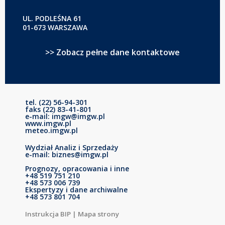
UL. PODLEŚNA 61
01-673 WARSZAWA
>> Zobacz pełne dane kontaktowe
tel. (22) 56-94-301
faks (22) 83-41-801
e-mail: imgw@imgw.pl
www.imgw.pl
meteo.imgw.pl
Wydział Analiz i Sprzedaży
e-mail: biznes@imgw.pl
Prognozy, opracowania i inne
+48 519 751 210
+48 573 006 739
Ekspertyzy i dane archiwalne
+48 573 801 704
Instrukcja BIP
|
Mapa strony