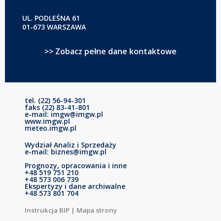
UL. PODLEŚNA 61
01-673 WARSZAWA
>> Zobacz pełne dane kontaktowe
tel. (22) 56-94-301
faks (22) 83-41-801
e-mail: imgw@imgw.pl
www.imgw.pl
meteo.imgw.pl
Wydział Analiz i Sprzedaży
e-mail: biznes@imgw.pl
Prognozy, opracowania i inne
+48 519 751 210
+48 573 006 739
Ekspertyzy i dane archiwalne
+48 573 801 704
Instrukcja BIP
|
Mapa strony