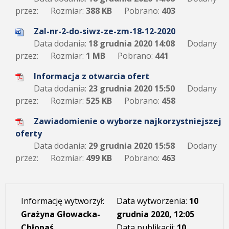
przez:
Rozmiar:
388 KB
Pobrano:
403
Zal-nr-2-do-siwz-ze-zm-18-12-2020
Data dodania:
18 grudnia 2020 14:08
Dodany
przez:
Rozmiar:
1 MB
Pobrano:
441
Informacja z otwarcia ofert
Data dodania:
23 grudnia 2020 15:50
Dodany
przez:
Rozmiar:
525 KB
Pobrano:
458
Zawiadomienie o wyborze najkorzystniejszej
oferty
Data dodania:
29 grudnia 2020 15:58
Dodany
przez:
Rozmiar:
499 KB
Pobrano:
463
Informację wytworzył:
Data wytworzenia:
10
Grażyna Głowacka-
grudnia 2020, 12:05
Chłopaś
Data publikacji:
10