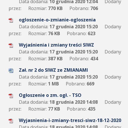
Data dodania:
10 grudnia 2020 12:04
Dodany
przez:
Rozmiar:
770 KB
Pobrano:
706
ogloszenie-o-zmianie-ogloszenia
Data dodania:
17 grudnia 2020 15:20
Dodany
przez:
Rozmiar:
76 KB
Pobrano:
623
Wyjaśnienia i zmiany treści SIWZ
Data dodania:
17 grudnia 2020 15:20
Dodany
przez:
Rozmiar:
387 KB
Pobrano:
434
Zał. nr 2 do SIWZ ze ZMIANAMI
Data dodania:
17 grudnia 2020 15:20
Dodany
przez:
Rozmiar:
1 MB
Pobrano:
669
Ogłoszenie o zm. ogł. - TSO
Data dodania:
18 grudnia 2020 14:08
Dodany
przez:
Rozmiar:
77 KB
Pobrano:
435
Wyjasnienia-i-zmiany-tresci-siwz-18-12-2020
Data dodania:
18 grudnia 2020 14:08
Dodany