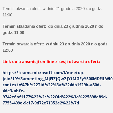
Termin otwarcia ofert: w dniu 21 grudnia 2020 r. o godz.
11:00
Termin składania ofert: do dnia 23 grudnia 2020 r. do
godz. 11:00
Termin otwarcia ofert: w dniu 23 grudnia 2020 r. o godz.
12:00
Link do transmisji on-line z sesji otwarcia ofert:
https://teams.microsoft.com/l/meetup-
join/19%3ameeting_MjFlZjQwZjYtMGEyYS00MDFlLWI
context=%7b%22Tid%22%3a%224db1f29b-a80d-
4de3-abfe-
9742e6af1177%22%2c%22Oid%22%3a%225898e89d-
7755-409e-9c17-9d72e7f352e2%22%7d