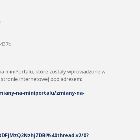
0
0437c
na miniPortalu, które zostały wprowadzone w
a stronie internetowej pod adresem:
zmiany-na-miniportalu/zmiany-na-
DFjMzQ2NzhjZDBl%40thread.v2/0?