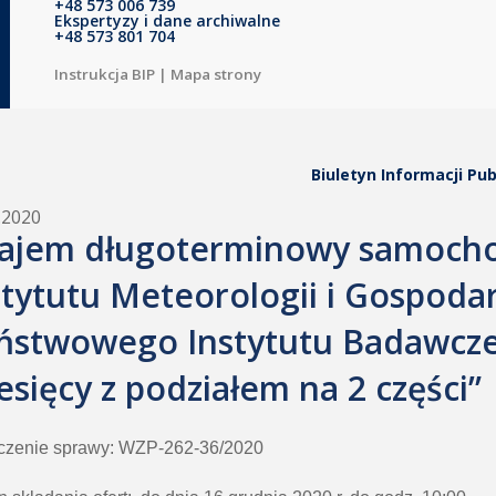
+48 573 006 739
Ekspertyzy i dane archiwalne
+48 573 801 704
Instrukcja BIP
|
Mapa strony
Biuletyn Informacji Pub
.2020
ajem długoterminowy samocho
stytutu Meteorologii i Gospoda
ństwowego Instytutu Badawcze
esięcy z podziałem na 2 części”
czenie sprawy: WZP-262-36/2020