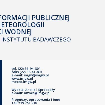
FORMACJI PUBLICZNEJ
METEOROLOGII
KI WODNEJ
INSTYTUTU BADAWCZEGO
tel. (22) 56-94-301
faks (22) 83-41-801
e-mail: imgw@imgw.pl
www.imgw.pl
meteo.imgw.pl
Wydział Analiz i Sprzedaży
e-mail: biznes@imgw.pl
Prognozy, opracowania i inne
+48 519 751 210