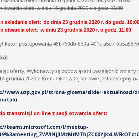
n składania ofert: do dnia 16 grudnia 2020 r. do godz. 10:00
n otwarcia ofert: w dniu 16 grudnia 2020 r. o godz. 11:00
n składania ofert: do dnia 23 grudnia 2020 r. do godz. 10:0
n otwarcia ofert: w dniu 23 grudnia 2020 r. o godz. 11:00
tyfikator postępowania 48b760db-639a-401c-a5d7-6b5a587
GA!
ając oferty, Wykonawcy są zobowiązani uwzględnić zmiany 
14 grudnia 2020 r. Komunikat w tej sprawie jest dostępny n
s://www.uzp.gov.pl/strona-glowna/slider-aktualnosci/
portalu
do transmisji on-line z sesji otwarcia ofert:
s://teams.microsoft.com/l/meetup-
/19%3ameeting_ZWViNjJlMzMtMThjZC00YjkxLWFkOTctO