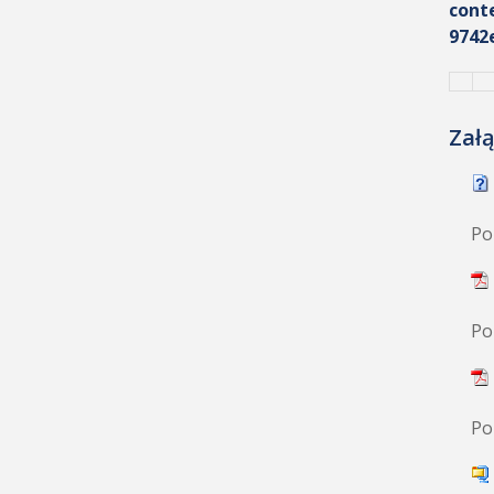
cont
9742
Załą
Po
Po
Po