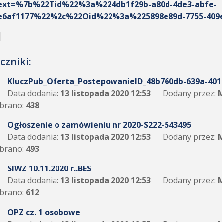
ext=%7b%22Tid%22%3a%224db1f29b-a80d-4de3-abfe-
e6af1177%22%2c%22Oid%22%3a%225898e89d-7755-409e
czniki:
KluczPub_Oferta_PostepowanieID_48b760db-639a-401
Data dodania:
13 listopada 2020 12:53
Dodany przez:
M
brano:
438
Ogłoszenie o zamówieniu nr 2020-S222-543495
Data dodania:
13 listopada 2020 12:53
Dodany przez:
M
brano:
493
SIWZ 10.11.2020 r..BES
Data dodania:
13 listopada 2020 12:53
Dodany przez:
M
brano:
612
OPZ cz. 1 osobowe