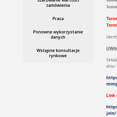
Szacowanie wartości
Termi
zamówienia
Termi
Praca
Termi
Termi
Ponowne wykorzystanie
Iden
danych
UWA
Wstępne konsultacje
rynkowe
Skład
dniu 
http
mini
Link 
http
join