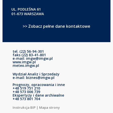
UL. PODLEŚNA 61
01-673 WARSZAWA
>> Zobacz pełne dane kontaktowe
tel. (22) 56-94-301
faks (22) 83-41-801
e-mail: imgw@imgw.pl
www.imgw.pl
meteo.imgw.pl
Wydział Analiz i Sprzedaży
e-mail: biznes@imgw.pl
Prognozy, opracowania i inne
+48 519 751 210
+48 573 006 739
Ekspertyzy i dane archiwalne
+48 573 801 704
Instrukcja BIP
|
Mapa strony