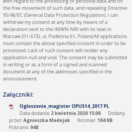
with regard to the processing of personal data and on
the free movement of such data, and repealing Directive
95/46/EC (General Data Protection Regulation). I can
withdraw my consent at any time by means of a
declaration sent to the IMWN-NRI with its seat in
Warsaw (01-673), ul. Podleśna 61, Poland.All applications
must contain the above specified consent in order to be
processed. Lack of such consent will render any
application null and void. The consent may be submitted
in writing or as a form of a signed and scanned
document at any of the addresses specified in the
announcement.
Załączniki:
Ogłoszenie_magister OPUS14_2017 PL
Data dodania:
2 kwietnia 2020 15:06
Dodany
przez:
Agnieszka Madejak
Rozmiar:
184 KB
Pobrano:
948