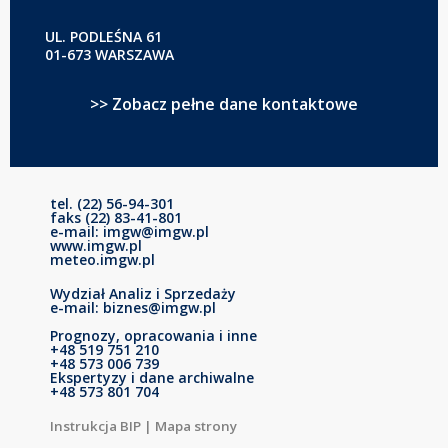
UL. PODLEŚNA 61
01-673 WARSZAWA
>> Zobacz pełne dane kontaktowe
tel. (22) 56-94-301
faks (22) 83-41-801
e-mail: imgw@imgw.pl
www.imgw.pl
meteo.imgw.pl
Wydział Analiz i Sprzedaży
e-mail: biznes@imgw.pl
Prognozy, opracowania i inne
+48 519 751 210
+48 573 006 739
Ekspertyzy i dane archiwalne
+48 573 801 704
Instrukcja BIP
|
Mapa strony