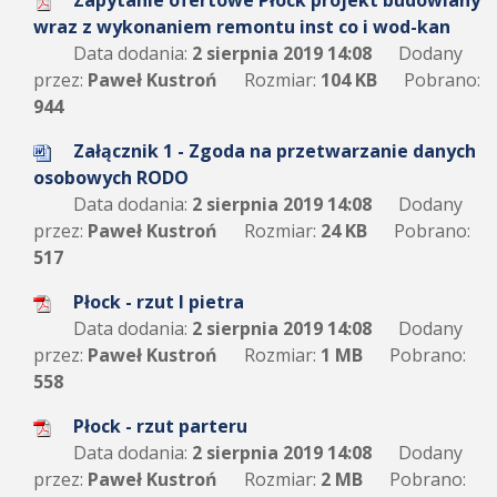
Zapytanie ofertowe Płock projekt budowlany
wraz z wykonaniem remontu inst co i wod-kan
Data dodania:
2 sierpnia 2019 14:08
Dodany
przez:
Paweł Kustroń
Rozmiar:
104 KB
Pobrano:
944
Załącznik 1 - Zgoda na przetwarzanie danych
osobowych RODO
Data dodania:
2 sierpnia 2019 14:08
Dodany
przez:
Paweł Kustroń
Rozmiar:
24 KB
Pobrano:
517
Płock - rzut I pietra
Data dodania:
2 sierpnia 2019 14:08
Dodany
przez:
Paweł Kustroń
Rozmiar:
1 MB
Pobrano:
558
Płock - rzut parteru
Data dodania:
2 sierpnia 2019 14:08
Dodany
przez:
Paweł Kustroń
Rozmiar:
2 MB
Pobrano: