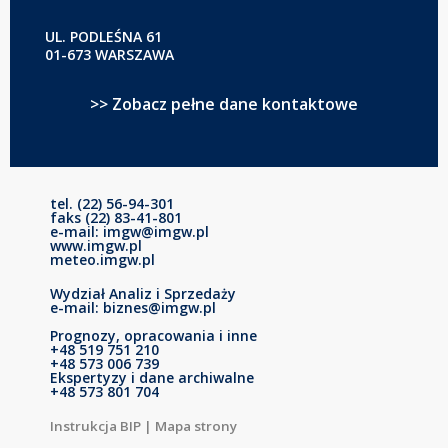
UL. PODLEŚNA 61
01-673 WARSZAWA
>> Zobacz pełne dane kontaktowe
tel. (22) 56-94-301
faks (22) 83-41-801
e-mail: imgw@imgw.pl
www.imgw.pl
meteo.imgw.pl
Wydział Analiz i Sprzedaży
e-mail: biznes@imgw.pl
Prognozy, opracowania i inne
+48 519 751 210
+48 573 006 739
Ekspertyzy i dane archiwalne
+48 573 801 704
Instrukcja BIP
|
Mapa strony