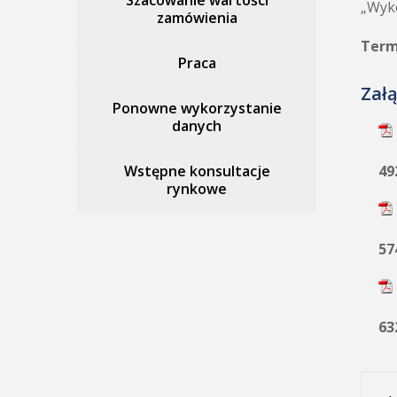
Szacowanie wartości
„Wyk
zamówienia
Termi
Praca
Załą
Ponowne wykorzystanie
danych
Wstępne konsultacje
49
rynkowe
57
63