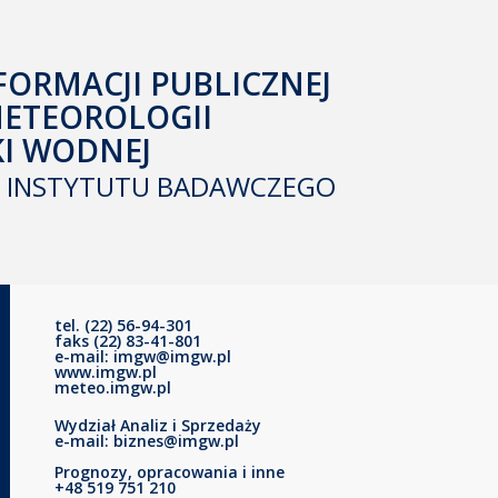
FORMACJI PUBLICZNEJ
METEOROLOGII
KI WODNEJ
INSTYTUTU BADAWCZEGO
tel. (22) 56-94-301
faks (22) 83-41-801
e-mail: imgw@imgw.pl
www.imgw.pl
meteo.imgw.pl
Wydział Analiz i Sprzedaży
e-mail: biznes@imgw.pl
Prognozy, opracowania i inne
+48 519 751 210