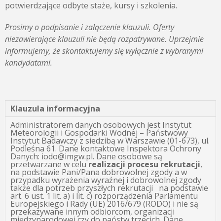
potwierdzające odbyte staże, kursy i szkolenia.
Prosimy o podpisanie i załączenie klauzuli. Oferty
niezawierające klauzuli nie będą rozpatrywane. Uprzejmie
informujemy, że skontaktujemy się wyłącznie z wybranymi
kandydatami.
Klauzula informacyjna
Administratorem danych osobowych jest Instytut
Meteorologii i Gospodarki Wodnej – Państwowy
Instytut Badawczy z siedzibą w Warszawie (01-673), ul.
Podleśna 61. Dane kontaktowe Inspektora Ochrony
Danych: iodo@imgw.pl. Dane osobowe są
przetwarzane w celu
realizacji procesu rekrutacji
,
na podstawie Pani/Pana dobrowolnej zgody a w
przypadku wyrażenia wyraźnej i dobrowolnej zgody
także dla potrzeb przyszłych rekrutacji na podstawie
art. 6 ust. 1 lit. a) i lit. c) rozporządzenia Parlamentu
Europejskiego i Rady (UE) 2016/679 (RODO) i nie są
przekazywane innym odbiorcom, organizacji
międzynarodowej czy do państw trzecich. Dane