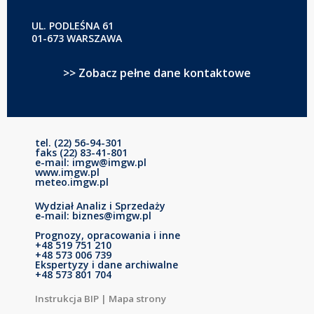
UL. PODLEŚNA 61
01-673 WARSZAWA
>> Zobacz pełne dane kontaktowe
tel. (22) 56-94-301
faks (22) 83-41-801
e-mail: imgw@imgw.pl
www.imgw.pl
meteo.imgw.pl
Wydział Analiz i Sprzedaży
e-mail: biznes@imgw.pl
Prognozy, opracowania i inne
+48 519 751 210
+48 573 006 739
Ekspertyzy i dane archiwalne
+48 573 801 704
Instrukcja BIP
|
Mapa strony