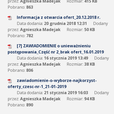
przez:
Agnieszka Madejak
Rozmiar:
415 KB
Pobrano:
863
Informacja z otwarcia ofert_20.12.2018 r.
Data dodania:
20 grudnia 2018 12:31
Dodany
przez:
Agnieszka Madejak
Rozmiar:
50 KB
Pobrano:
782
[7] ZAWIADOMIENIE o unieważnieniu
postępowania_Część nr 2_brak ofert_16.01.2019
Data dodania:
16 stycznia 2019 13:49
Dodany
przez:
Agnieszka Madejak
Rozmiar:
38 KB
Pobrano:
806
zawiadomienie-o-wyborze-najkorzyst-
oferty_czesc-nr-1_21-01-2019
Data dodania:
21 stycznia 2019 16:03
Dodany
przez:
Agnieszka Madejak
Rozmiar:
94 KB
Pobrano:
890