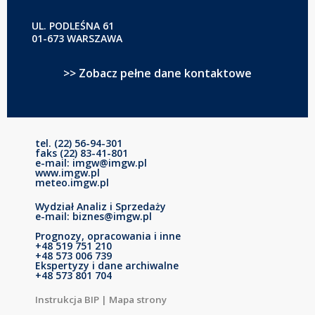
UL. PODLEŚNA 61
01-673 WARSZAWA
>> Zobacz pełne dane kontaktowe
tel. (22) 56-94-301
faks (22) 83-41-801
e-mail: imgw@imgw.pl
www.imgw.pl
meteo.imgw.pl
Wydział Analiz i Sprzedaży
e-mail: biznes@imgw.pl
Prognozy, opracowania i inne
+48 519 751 210
+48 573 006 739
Ekspertyzy i dane archiwalne
+48 573 801 704
Instrukcja BIP
|
Mapa strony