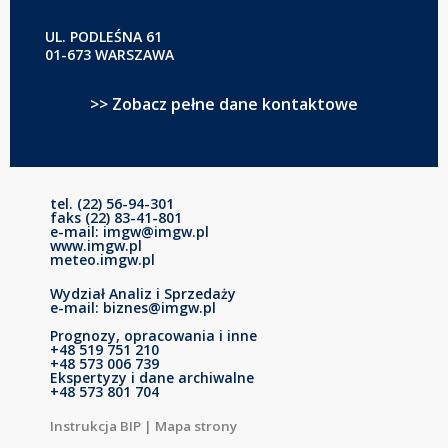
UL. PODLEŚNA 61
01-673 WARSZAWA
>> Zobacz pełne dane kontaktowe
tel. (22) 56-94-301
faks (22) 83-41-801
e-mail: imgw@imgw.pl
www.imgw.pl
meteo.imgw.pl
Wydział Analiz i Sprzedaży
e-mail: biznes@imgw.pl
Prognozy, opracowania i inne
+48 519 751 210
+48 573 006 739
Ekspertyzy i dane archiwalne
+48 573 801 704
Instrukcja BIP
|
Mapa strony