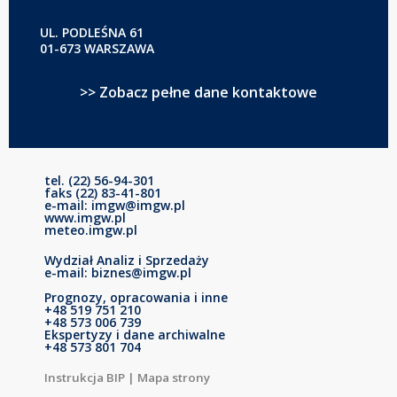
UL. PODLEŚNA 61
01-673 WARSZAWA
>> Zobacz pełne dane kontaktowe
tel. (22) 56-94-301
faks (22) 83-41-801
e-mail: imgw@imgw.pl
www.imgw.pl
meteo.imgw.pl
Wydział Analiz i Sprzedaży
e-mail: biznes@imgw.pl
Prognozy, opracowania i inne
+48 519 751 210
+48 573 006 739
Ekspertyzy i dane archiwalne
+48 573 801 704
Instrukcja BIP
|
Mapa strony