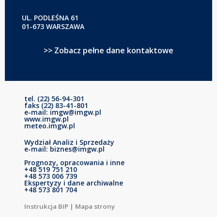
UL. PODLEŚNA 61
01-673 WARSZAWA
>> Zobacz pełne dane kontaktowe
tel. (22) 56-94-301
faks (22) 83-41-801
e-mail: imgw@imgw.pl
www.imgw.pl
meteo.imgw.pl
Wydział Analiz i Sprzedaży
e-mail: biznes@imgw.pl
Prognozy, opracowania i inne
+48 519 751 210
+48 573 006 739
Ekspertyzy i dane archiwalne
+48 573 801 704
Instrukcja BIP
|
Mapa strony