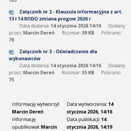
105
Załącznik nr 2 - Klauzula informacyjna z art.
13 i 14 RODO zmiana progow 2026 r
Data dodania:
14 stycznia 2026 14:16
Dodany
przez:
Marcin Dereń
Rozmiar:
39 KB
Pobrano:
70
Załącznik nr 3 - Oświadczenie dla
wykonawców
Data dodania:
14 stycznia 2026 14:16
Dodany
przez:
Marcin Dereń
Rozmiar:
55 KB
Pobrano:
75
Informację wytworzył:
Data wytworzenia:
14
Marcin Dereń
stycznia 2026, 14:16
Informację
Data publikacji:
14
opublikował:
Marcin
stycznia 2026, 14:19