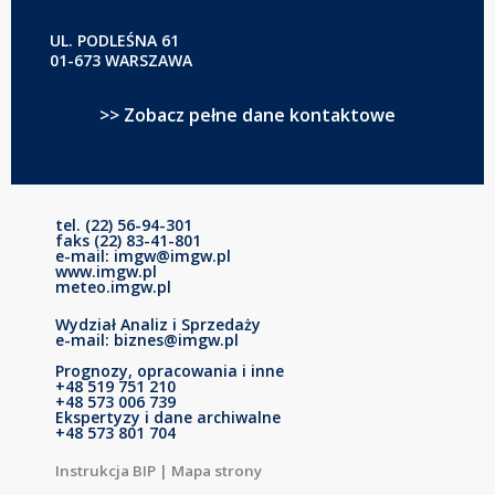
UL. PODLEŚNA 61
01-673 WARSZAWA
>> Zobacz pełne dane kontaktowe
tel. (22) 56-94-301
faks (22) 83-41-801
e-mail: imgw@imgw.pl
www.imgw.pl
meteo.imgw.pl
Wydział Analiz i Sprzedaży
e-mail: biznes@imgw.pl
Prognozy, opracowania i inne
+48 519 751 210
+48 573 006 739
Ekspertyzy i dane archiwalne
+48 573 801 704
Instrukcja BIP
|
Mapa strony