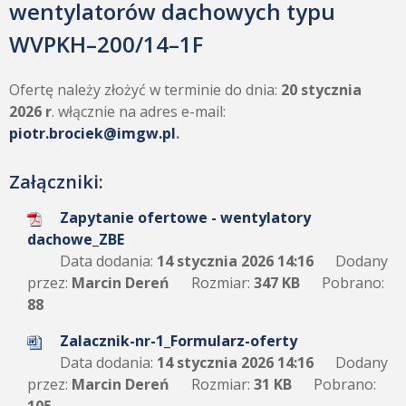
wentylatorów dachowych typu
WVPKH–200/14–1F
Ofertę należy złożyć w terminie do dnia:
20 stycznia
2026 r
. włącznie na adres e-mail:
piotr.brociek@imgw.pl
.
Załączniki:
Zapytanie ofertowe - wentylatory
dachowe_ZBE
Data dodania:
14 stycznia 2026 14:16
Dodany
przez:
Marcin Dereń
Rozmiar:
347 KB
Pobrano:
88
Zalacznik-nr-1_Formularz-oferty
Data dodania:
14 stycznia 2026 14:16
Dodany
przez:
Marcin Dereń
Rozmiar:
31 KB
Pobrano: