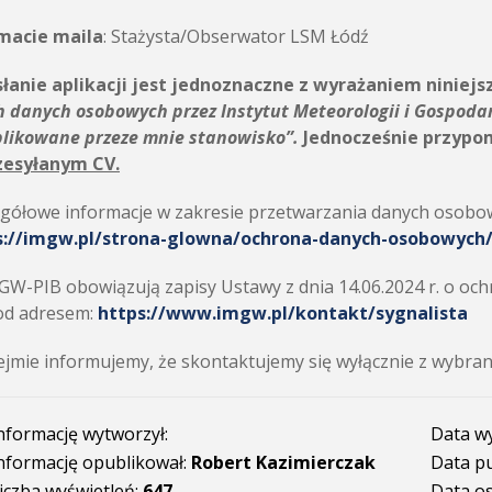
macie maila
: Stażysta/Obserwator LSM Łódź
łanie aplikacji jest jednoznaczne z wyrażaniem niniejs
h danych osobowych przez
Instytut Meteorologii i Gospoda
plikowane przeze mnie stanowisko”.
Jednocześnie przypo
zesyłanym CV.
gółowe informacje w zakresie przetwarzania danych osobow
s://imgw.pl/strona-glowna/ochrona-danych-osobowych
W-PIB obowiązują zapisy Ustawy z dnia 14.06.2024 r. o ochr
od adresem:
https://www.imgw.pl/kontakt/sygnalista
jmie informujemy, że skontaktujemy się wyłącznie z wybra
nformację wytworzył:
Data w
nformację opublikował:
Robert Kazimierczak
Data pu
iczba wyświetleń:
647
Data os