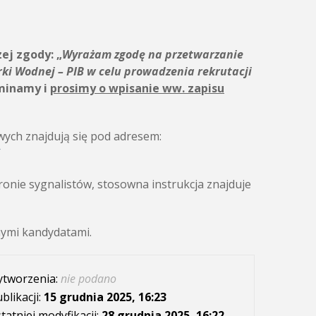
zej zgody:
„
Wyrażam zgodę na przetwarzanie
rki Wodnej – PIB
w celu prowadzenia rekrutacji
minamy i
prosimy o wpisanie ww. zapisu
ych znajdują się pod adresem:
/
onie sygnalistów, stosowna instrukcja znajduje
nymi kandydatami.
ytworzenia:
nie podano
blikacji:
15 grudnia 2025, 16:23
tatniej modyfikacji:
28 grudnia 2025, 16:22