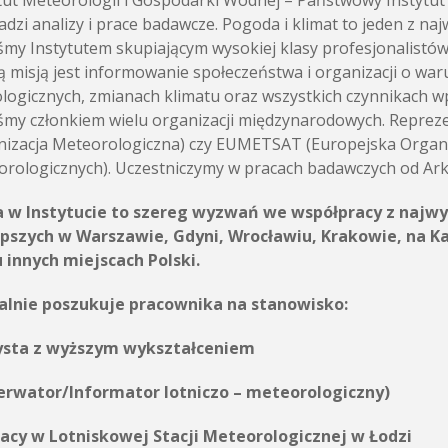
tut Meteorologii i Gospodarki Wodnej – Państwowy Instytu
dzi analizy i prace badawcze. Pogoda i klimat to jeden z n
śmy Instytutem skupiającym wysokiej klasy profesjonalistó
 misją jest informowanie społeczeństwa i organizacji o wa
logicznych, zmianach klimatu oraz wszystkich czynnikach w
śmy członkiem wielu organizacji międzynarodowych. Repr
izacja Meteorologiczna) czy EUMETSAT (Europejska Organiz
rologicznych). Uczestniczymy w pracach badawczych od Arkt
a w Instytucie to szereg wyzwań we współpracy z najwy
epszych w Warszawie, Gdyni, Wrocławiu, Krakowie, na K
 innych miejscach Polski.
alnie poszukuje pracownika na stanowisko:
ysta z wyższym wykształceniem
erwator/Informator lotniczo – meteorologiczny)
racy w Lotniskowej Stacji Meteorologicznej w Łodzi