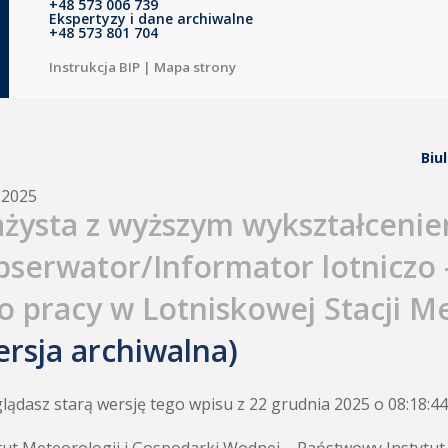
+48 573 006 739
Ekspertyzy i dane archiwalne
+48 573 801 704
Instrukcja BIP
|
Mapa strony
Biu
.2025
ażysta z wyższym wykształceni
bserwator/Informator lotniczo 
do pracy w Lotniskowej Stacji M
ersja archiwalna)
lądasz starą wersję tego wpisu z 22 grudnia 2025 o 08:18:44