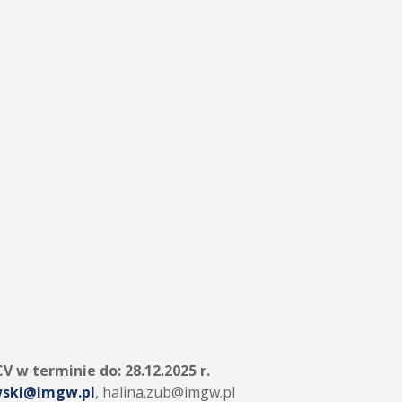
 CV w terminie do:
28.12.2025 r.
wski@imgw.pl
, halina.zub@imgw.pl