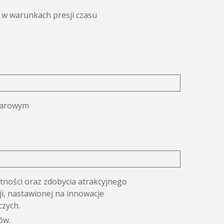
 w warunkach presji czasu
miarowym
tności oraz zdobycia atrakcyjnego
ji, nastawionej na innowacje
czych.
ów.