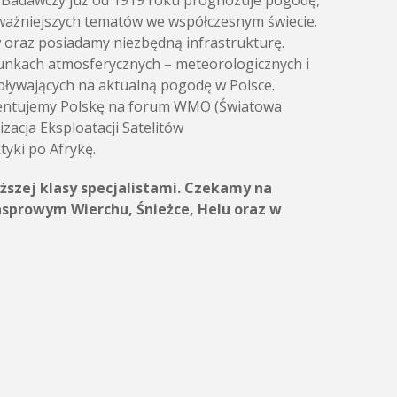
t Badawczy już od 1919 roku prognozuje pogodę,
ajważniejszych tematów we współczesnym świecie.
w oraz posiadamy niezbędną infrastrukturę.
runkach atmosferycznych – meteorologicznych i
pływających na aktualną pogodę w Polsce.
ezentujemy Polskę na forum WMO (Światowa
acja Eksploatacji Satelitów
yki po Afrykę.
ższej klasy specjalistami. Czekamy na
asprowym Wierchu, Śnieżce, Helu oraz w