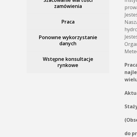
Szacowanie wartości
Insty
zamówienia
prowa
Jeste
Praca
Naszą
hydro
Jeste
Ponowne wykorzystanie
danych
Organ
Meteo
Wstępne konsultacje
Prac
rynkowe
najl
wielu
Aktu
Staż
(Obs
do p