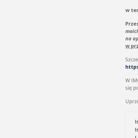
w te
Przes
moic
na a
w pr
Szcze
http
W IMG
się p
Uprze
I
I
L