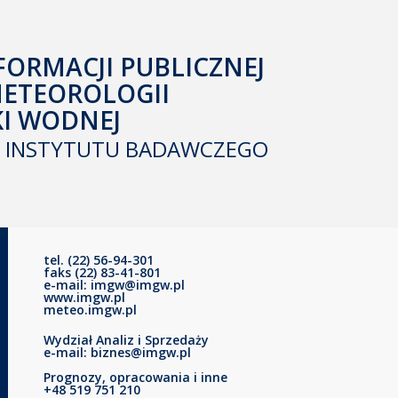
FORMACJI PUBLICZNEJ
METEOROLOGII
KI WODNEJ
INSTYTUTU BADAWCZEGO
tel. (22) 56-94-301
faks (22) 83-41-801
e-mail: imgw@imgw.pl
www.imgw.pl
meteo.imgw.pl
Wydział Analiz i Sprzedaży
e-mail: biznes@imgw.pl
Prognozy, opracowania i inne
+48 519 751 210