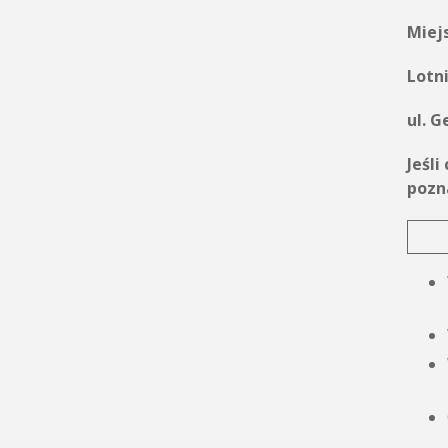
Miejs
Lotn
ul. G
Jeśl
pozn