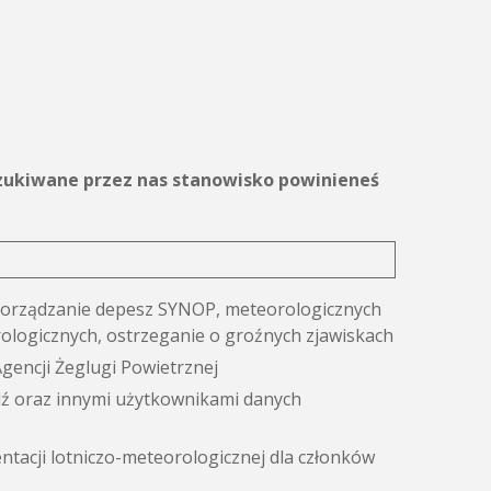
oszukiwane przez nas stanowisko powinieneś
porządzanie depesz SYNOP, meteorologicznych
logicznych, ostrzeganie o groźnych zjawiskach
Agencji Żeglugi Powietrznej
dź oraz innymi użytkownikami danych
tacji lotniczo-meteorologicznej dla członków